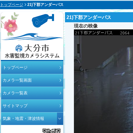
トップページ
21)下郡アンダーパス
21)下郡アンダーパス
現在の映像
大分市水害監視
トップページ
カメラシステム
カメラ一覧画面
カメラ一覧表
サイトマップ
気象・地震・津波情報