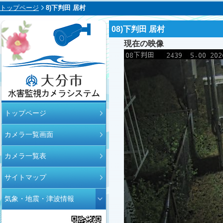
トップページ
8)下判田 居村
08)下判田 居村
現在の映像
大分市水害監視
トップページ
カメラシステム
カメラ一覧画面
カメラ一覧表
サイトマップ
気象・地震・津波情報